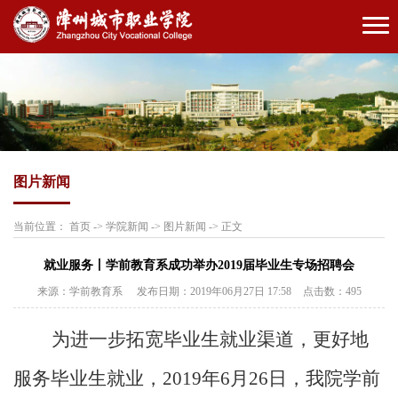
图片新闻
当前位置：
首页
->
学院新闻
->
图片新闻
->
正文
就业服务丨学前教育系成功举办2019届毕业生专场招聘会
来源：学前教育系
发布日期：2019年06月27日 17:58
点击数：
495
为进一步拓宽毕业生就业渠道，更好地
服务毕业生就业，
2019
年
6
月
26
日，我院学前